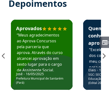
Depoimentos
Estudante José recomenda o Aprova Concursos em depoime
Estudante Elai
Aprovados
Quem
“Meus agradecimentos
conhece
ao Aprova Concursos
aprova
pela parceria que
“Excelente
aprova. Através do curso
dos conte
alcancei aprovação em
meu curso,
sexto lugar para o cargo
para enten
de Assistente Social.
Elais - 15/07
colocar em
José - 16/05/2025
SGC: SEC BA - 
Hoje estou atuando na
através da
Prefeitura Municipal de Santarém
Educação Básic
Prefeitura de Santarém.
(Pará)
(Edital 2025_0
de questõe
Obrigado ao professores
e ao APROVA!”