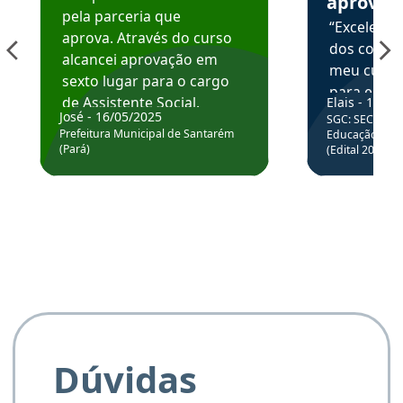
aprova
pela parceria que
“Excelente
aprova. Através do curso
dos conte
alcancei aprovação em
meu curso,
sexto lugar para o cargo
para enten
de Assistente Social.
Elais - 15/07
colocar em
José - 16/05/2025
SGC: SEC BA - 
Hoje estou atuando na
através da
Prefeitura Municipal de Santarém
Educação Básic
Prefeitura de Santarém.
(Pará)
(Edital 2025_0
de questõe
Obrigado ao professores
e ao APROVA!”
Dúvidas