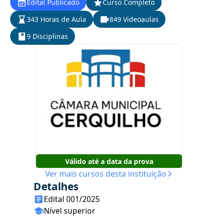
Edital Publicado
Curso Completo
343 Horas de Aula
849 Videoaulas
9 Disciplinas
Válido até a data da prova
Ver mais cursos desta instituição
Detalhes
Edital 001/2025
Nível superior