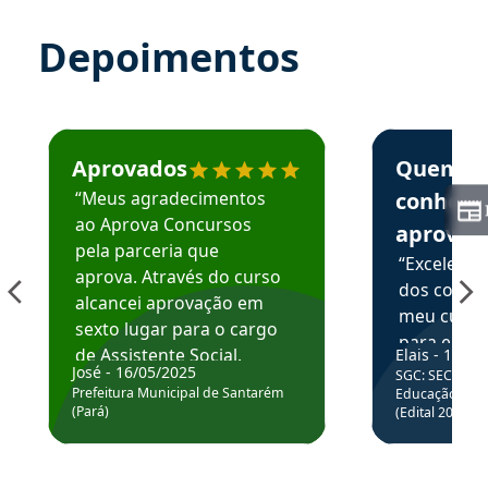
Depoimentos
Estudante José recomenda o Aprova Concursos em depoime
Estudante Elai
Aprovados
Quem
“Meus agradecimentos
conhece
ao Aprova Concursos
aprova
pela parceria que
“Excelente
aprova. Através do curso
dos conte
alcancei aprovação em
meu curso,
sexto lugar para o cargo
para enten
de Assistente Social.
Elais - 15/07
colocar em
José - 16/05/2025
SGC: SEC BA - 
Hoje estou atuando na
através da
Prefeitura Municipal de Santarém
Educação Básic
Prefeitura de Santarém.
(Pará)
(Edital 2025_0
de questõe
Obrigado ao professores
e ao APROVA!”