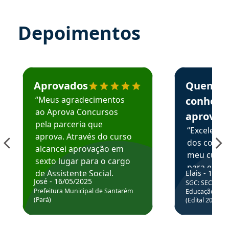
Depoimentos
Estudante José recomenda o Aprova Concursos em depoime
Estudante Elai
Aprovados
Quem
“Meus agradecimentos
conhece
ao Aprova Concursos
aprova
pela parceria que
“Excelente
aprova. Através do curso
dos conte
alcancei aprovação em
meu curso,
sexto lugar para o cargo
para enten
de Assistente Social.
Elais - 15/07
colocar em
José - 16/05/2025
SGC: SEC BA - 
Hoje estou atuando na
através da
Prefeitura Municipal de Santarém
Educação Básic
Prefeitura de Santarém.
(Pará)
(Edital 2025_0
de questõe
Obrigado ao professores
e ao APROVA!”