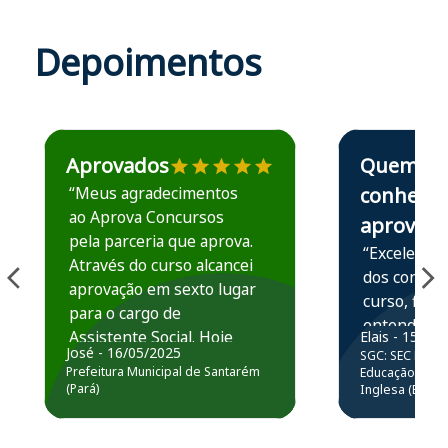
Depoimentos
Estudante José recomenda o Aprova Concursos em depoime
Estudante Elais
Aprovados
Quem
“Meus agradecimentos
conhece,
ao Aprova Concursos
aprova
pela parceria que aprova.
“Excelente 
Através do curso alcancei
dos conteú
aprovação em sexto lugar
curso, ficou
para o cargo de
entender e
Assistente Social. Hoje
Elais - 15/07
prática atr
José - 16/05/2025
SGC: SEC BA - 
estou atuando na
resolução 
Prefeitura Municipal de Santarém
Educação Básic
Prefeitura de Santarém.
(Pará)
Inglesa (Edital
questões.”
Obrigado ao professores
e ao APROVA!”