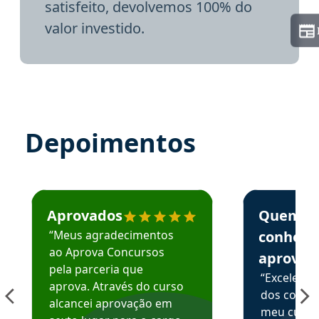
satisfeito, devolvemos 100% do
valor investido.
Depoimentos
Estudante José recomenda o Aprova Concursos em depoime
Estudante Elai
Aprovados
Quem
“Meus agradecimentos
conhece
ao Aprova Concursos
aprova
pela parceria que
“Excelente
aprova. Através do curso
dos conte
alcancei aprovação em
meu curso,