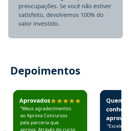
preocupações. Se você não estiver
satisfeito, devolvemos 100% do
valor investido.
Depoimentos
Estudante José recomenda o Aprova Concursos em depoime
Estudante Elai
Aprovados
Quem
“Meus agradecimentos
conhece
ao Aprova Concursos
aprova
pela parceria que
“Excelente
aprova. Através do curso