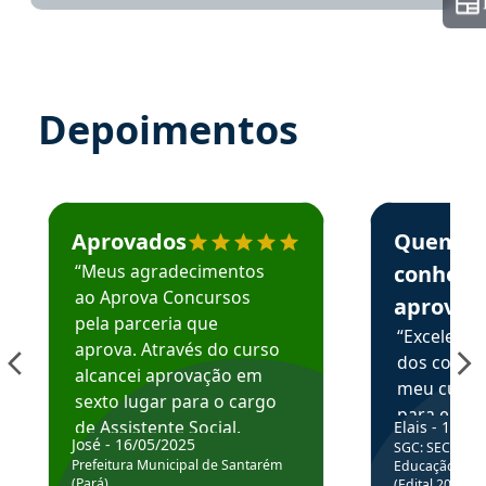
Depoimentos
Estudante José recomenda o Aprova Concursos em depoime
Estudante Elai
Aprovados
Quem
“Meus agradecimentos
conhece
ao Aprova Concursos
aprova
pela parceria que
“Excelente
aprova. Através do curso
dos conte
alcancei aprovação em
meu curso,
sexto lugar para o cargo
para enten
de Assistente Social.
Elais - 15/07
colocar em
José - 16/05/2025
SGC: SEC BA - 
Hoje estou atuando na
através da
Prefeitura Municipal de Santarém
Educação Básic
Prefeitura de Santarém.
(Pará)
(Edital 2025_0