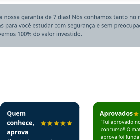
a nossa garantia de 7 dias! Nós confiamos tanto no
ias para você estudar com segurança e sem preocupaç
lvemos 100% do valor investido.
rsos em depoimento
Estudante Sergio recomenda o Aprova Concursos em depoimento
Estudante Mário reco
Quem
Aprovados
conhece,
“Fui aprovado n
concurso!! O mat
aprova
aprova foi fund