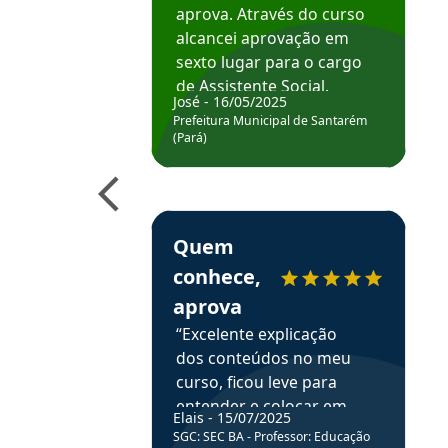
aprova. Através do curso
alcancei aprovação em
sexto lugar para o cargo
de Assistente Social.
José - 16/05/2025
Hoje estou atuando na
Prefeitura Municipal de Santarém
Prefeitura de Santarém.
(Pará)
Obrigado ao professores
e ao APROVA!”
Estudante Elais recomenda o Aprova Concu
Quem
conhece,
aprova
“Excelente explicação
dos conteúdos no meu
curso, ficou leve para
entender e colocar em
Elais - 15/07/2025
prática através da
SGC: SEC BA - Professor: Educação