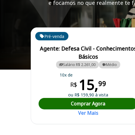
e focamos no que realmente te fa
Cursos em destaque para passar no concurso
Pré-venda
Agente: Defesa Civil - Conhecimento
Básicos
Salário R$ 2.261,00
Médio
Curso Preparatório para o Concurso Cajati/SP - Prefeitura Municipal
10x de
15,
99
R$
ou R$ 159,90 à vista
Comprar Agora
Ver Mais