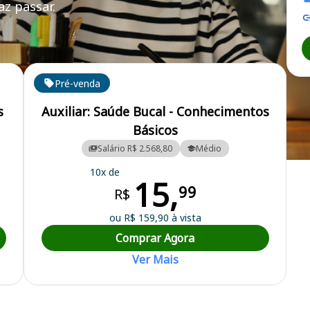
z passar.
Pré-venda
s
Auxiliar: Saúde Bucal - Conhecimentos
Básicos
Salário R$ 2.568,80
Médio
10x de
15,
99
R$
ou R$ 159,90 à vista
Comprar Agora
Ver Mais