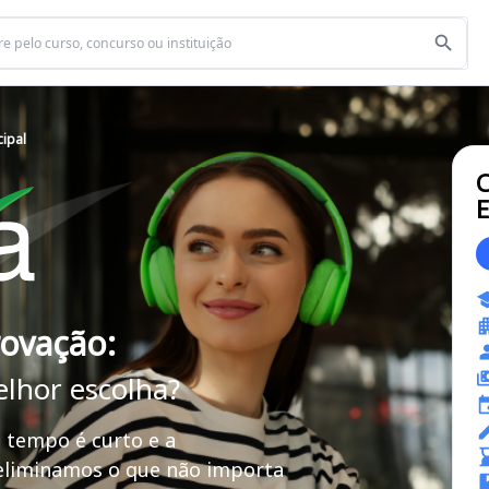
cipal
C
E
rovação:
elhor escolha?
 tempo é curto e a
 eliminamos o que não importa