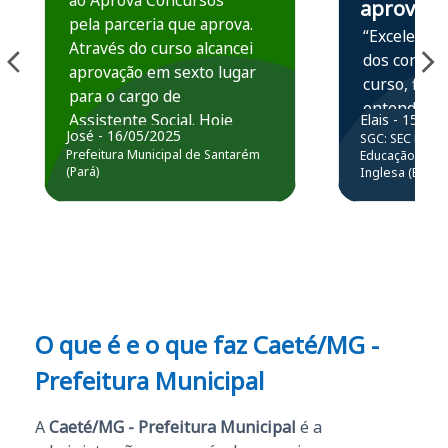
ao Aprova Concursos
aprova
pela parceria que aprova.
“Excelente 
Através do curso alcancei
dos conteú
aprovação em sexto lugar
curso, ficou
para o cargo de
entender e
Assistente Social. Hoje
Elais - 15/07
prática atr
José - 16/05/2025
SGC: SEC BA - 
estou atuando na
resolução 
Prefeitura Municipal de Santarém
Educação Básic
Prefeitura de Santarém.
(Pará)
Inglesa (Edital
questões.”
Obrigado ao professores
e ao APROVA!”
O que é e o que faz Caeté/MG -
Prefeitura Municipal
A
Caeté/MG - Prefeitura Municipal
é a