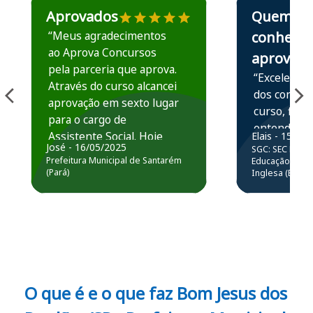
Aprovados
Quem
“Meus agradecimentos
conhece,
ao Aprova Concursos
aprova
pela parceria que aprova.
“Excelente 
Através do curso alcancei
dos conteú
aprovação em sexto lugar
curso, ficou
para o cargo de
entender e
Assistente Social. Hoje
Elais - 15/07
prática atr
José - 16/05/2025
SGC: SEC BA - 
estou atuando na
resolução 
Prefeitura Municipal de Santarém
Educação Básic
Prefeitura de Santarém.
(Pará)
Inglesa (Edital
questões.”
Obrigado ao professores
e ao APROVA!”
O que é e o que faz Bom Jesus dos