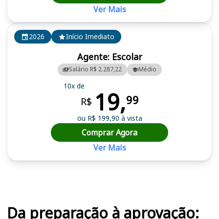
Ver Mais
2026
Início Imediato
Agente: Escolar
Salário R$ 2.287,22
Médio
10x de
19,
99
R$
ou R$ 199,90 à vista
Comprar Agora
Ver Mais
Cursos em destaque para passar no concurso
Da preparação à aprovação: