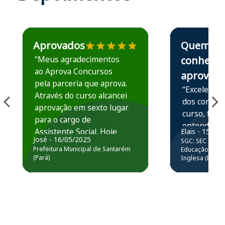
Estudante José recomenda o Aprova Concursos em depoime
Estudante Elais
Aprovados
Quem
“Meus agradecimentos
conhece,
ao Aprova Concursos
aprova
pela parceria que aprova.
“Excelente 
Através do curso alcancei
dos conteú
aprovação em sexto lugar
curso, ficou
para o cargo de
entender e
Assistente Social. Hoje
Elais - 15/07
prática atr
José - 16/05/2025
SGC: SEC BA - 
estou atuando na
resolução 
Prefeitura Municipal de Santarém
Educação Básic
Prefeitura de Santarém.
(Pará)
Inglesa (Edital
questões.”
Obrigado ao professores
e ao APROVA!”