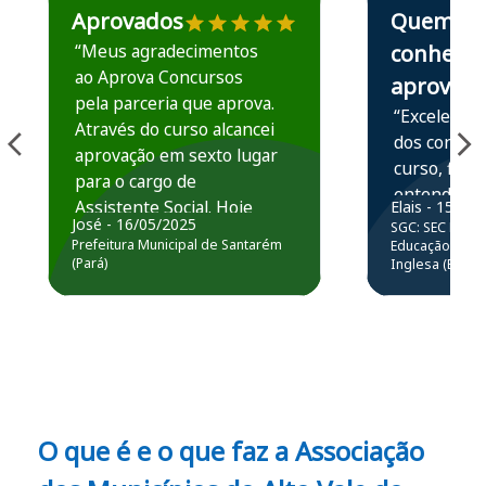
Aprovados
Quem
“Meus agradecimentos
conhece,
ao Aprova Concursos
aprova
pela parceria que aprova.
“Excelente 
Através do curso alcancei
dos conteú
aprovação em sexto lugar
curso, ficou
para o cargo de
entender e
Assistente Social. Hoje
Elais - 15/07
prática atr
José - 16/05/2025
SGC: SEC BA - 
estou atuando na
resolução 
Prefeitura Municipal de Santarém
Educação Básic
Prefeitura de Santarém.
(Pará)
Inglesa (Edital
questões.”
Obrigado ao professores
e ao APROVA!”
O que é e o que faz a Associação