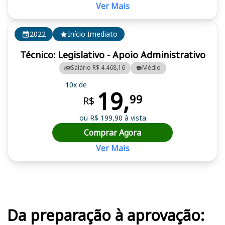
Ver Mais
2022
Início Imediato
Técnico: Legislativo - Apoio Administrativo
Salário R$ 4.468,16
Médio
10x de
19,
99
R$
ou R$ 199,90 à vista
Comprar Agora
Ver Mais
Cursos em destaque para passar no concurso AL RN
Da preparação à aprovação: