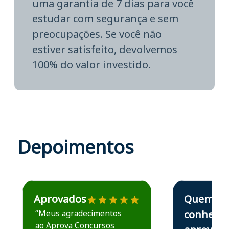
uma garantia de 7 dias para você
estudar com segurança e sem
preocupações. Se você não
estiver satisfeito, devolvemos
100% do valor investido.
Depoimentos
Estudante José recomenda o Aprova Concursos em depoime
Estudante Elais
Aprovados
Quem
“Meus agradecimentos
conhece,
ao Aprova Concursos