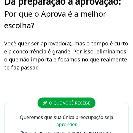
Da preparação à aprovação:
Por que o Aprova é a melhor
escolha?
Você quer ser aprovado(a), mas o tempo é curto
e a concorrência é grande. Por isso, eliminamos
o que não importa e focamos no que realmente
te faz passar.
Cursos AL MG, ALMG
O QUE VOCÊ RECEBE
Queremos que sua única preocupação seja
aprender.
Por isso, nossos cursos oferecem um conjunto