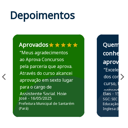
Depoimentos
Estudante José recomenda o Aprova Concursos em depoime
Estudante Elais
Aprovados
Quem
“Meus agradecimentos
conhece,
ao Aprova Concursos
aprova
pela parceria que aprova.
“Excelente 
Através do curso alcancei
dos conteú
aprovação em sexto lugar
curso, ficou
para o cargo de
entender e
Assistente Social. Hoje
Elais - 15/07
prática atr
José - 16/05/2025
SGC: SEC BA - 
estou atuando na
resolução 
Prefeitura Municipal de Santarém
Educação Básic
Prefeitura de Santarém.
(Pará)
Inglesa (Edital
questões.”
Obrigado ao professores
e ao APROVA!”