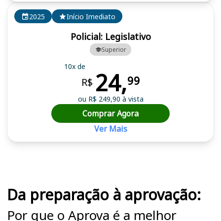
2025
Início Imediato
Policial: Legislativo
Superior
10x de
24,
99
R$
ou R$ 249,90 à vista
Comprar Agora
Ver Mais
Cursos em destaque para passar no concurso AL AC, ALAC
Da preparação à aprovação:
Por que o Aprova é a melhor