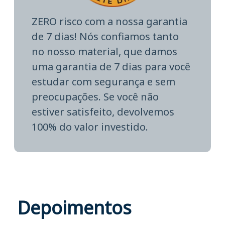
ZERO risco com a nossa garantia
de 7 dias! Nós confiamos tanto
no nosso material, que damos
uma garantia de 7 dias para você
estudar com segurança e sem
preocupações. Se você não
estiver satisfeito, devolvemos
100% do valor investido.
Depoimentos