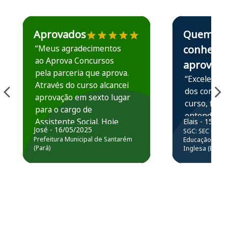
Estudante José recomenda o Aprova Concursos em depoime
Estudante Elais
Aprovados
Quem
“Meus agradecimentos
conhece,
ao Aprova Concursos
aprova
pela parceria que aprova.
“Excelente 
Através do curso alcancei
dos conteú
aprovação em sexto lugar
curso, ficou
para o cargo de
entender e
Assistente Social. Hoje
Elais - 15/07
prática atr
José - 16/05/2025
SGC: SEC BA - 
estou atuando na
resolução 
Prefeitura Municipal de Santarém
Educação Básic
Prefeitura de Santarém.
(Pará)
Inglesa (Edital
questões.”
Obrigado ao professores
e ao APROVA!”