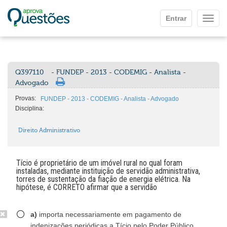
Ir para o conteúdo principal
Entrar
Mostr
Q397110
- FUNDEP - 2013 - CODEMIG - Analista -
Advogado
Provas:
FUNDEP - 2013 - CODEMIG - Analista - Advogado
Disciplina:
Direito Administrativo
Tício é proprietário de um imóvel rural no qual foram
instaladas, mediante instituição de servidão administrativa,
torres de sustentação da fiação de energia elétrica. Na
hipótese, é CORRETO afirmar que a servidão
a)
importa necessariamente em pagamento de
indenizações periódicas a Tício pelo Poder Público.