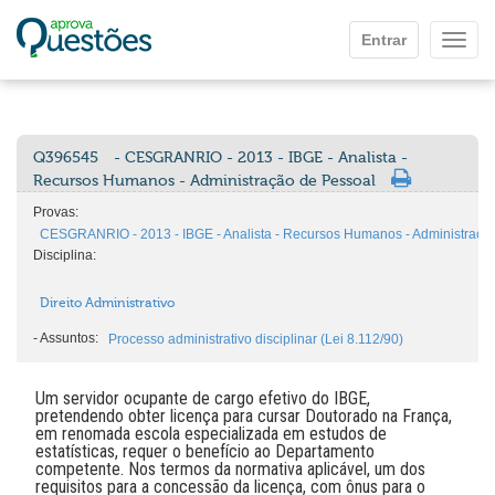
Ir para o conteúdo principal
Entrar
Mostr
Q396545
- CESGRANRIO - 2013 - IBGE - Analista -
Recursos Humanos - Administração de Pessoal
Provas:
CESGRANRIO - 2013 - IBGE - Analista - Recursos Humanos - Administraçã
Disciplina:
Direito Administrativo
-
Assuntos:
Processo administrativo disciplinar (Lei 8.112/90)
Um servidor ocupante de cargo efetivo do IBGE,
pretendendo obter licença para cursar Doutorado na França,
em renomada escola especializada em estudos de
estatísticas, requer o benefício ao Departamento
competente. Nos termos da normativa aplicável, um dos
requisitos para a concessão da licença, com ônus para o