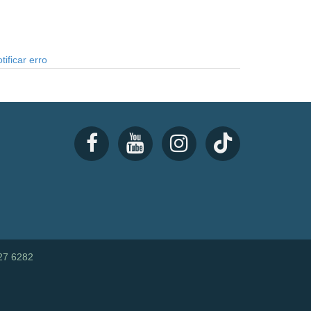
tificar erro
27 6282