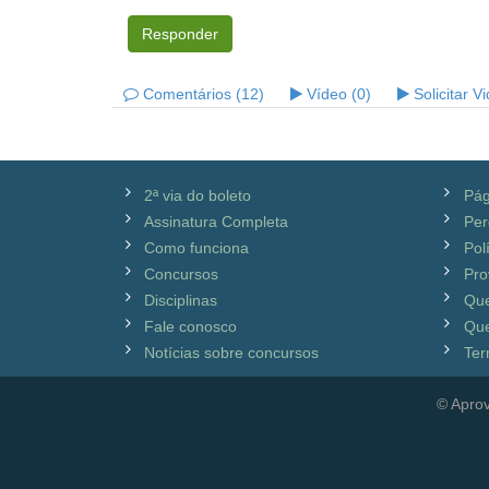
Responder
Comentários (12)
Vídeo (0)
Solicitar V
2ª via do boleto
Pág
Assinatura Completa
Per
Como funciona
Pol
Concursos
Pro
Disciplinas
Qu
Fale conosco
Que
Notícias sobre concursos
Ter
© Aprov