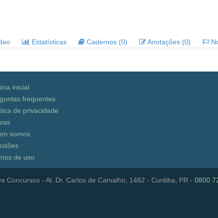
ideo
Estatísticas
Cadernos (0)
Anotações (0)
No
ina inicial
guntas frequentes
ítica de privacidade
vas
em somos
stões
mos de uso
a Concursos - Al. Dr. Carlos de Carvalho, 1482 - Curitiba, PR -
0800 7