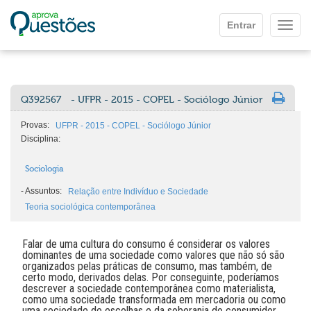
Ir para o conteúdo principal
Entrar
Mostr
Q392567
- UFPR - 2015 - COPEL - Sociólogo Júnior
Provas:
UFPR - 2015 - COPEL - Sociólogo Júnior
Disciplina:
Sociologia
-
Assuntos:
Relação entre Indivíduo e Sociedade
Teoria sociológica contemporânea
Falar de uma cultura do consumo é considerar os valores
dominantes de uma sociedade como valores que não só são
organizados pelas práticas de consumo, mas também, de
certo modo, derivados delas. Por conseguinte, poderíamos
descrever a sociedade contemporânea como materialista,
como uma sociedade transformada em mercadoria ou como
uma sociedade de escolhas e da soberania do consumidor.