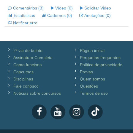
Comentários (3)
Vídeo (0)
Solicitar Video
Estatísticas
Cadernos (0)
Anotações (0)
Notificar erro
2ª via do boleto
Página inicial
Assinatura Completa
Perguntas frequentes
Como funciona
Política de privacidade
Concursos
Provas
Disciplinas
Quem somos
Fale conosco
Questões
Notícias sobre concursos
Termos de uso