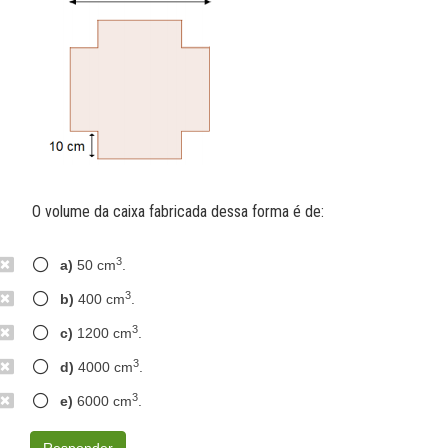
O volume da caixa fabricada dessa forma é de:
3
a)
50 cm
.
3
b)
400 cm
.
3
c)
1200 cm
.
3
d)
4000 cm
.
3
e)
6000 cm
.