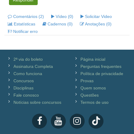
Responder
Comentários (2)
Vídeo (0)
Solicitar Video
Estatísticas
Cadernos (0)
Anotações (0)
Notificar erro
2ª via do boleto
Página inicial
Assinatura Completa
Perguntas frequentes
Como funciona
Política de privacidade
Concursos
Provas
Disciplinas
Quem somos
Fale conosco
Questões
Notícias sobre concursos
Termos de uso