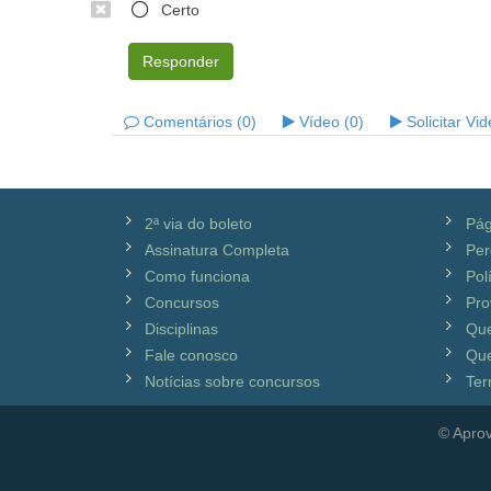
Certo
Responder
Comentários (0)
Vídeo (0)
Solicitar Vi
2ª via do boleto
Pág
Assinatura Completa
Per
Como funciona
Pol
Concursos
Pro
Disciplinas
Qu
Fale conosco
Que
Notícias sobre concursos
Ter
© Aprov