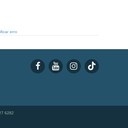
ficar erro
27 6282