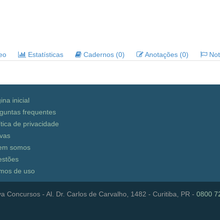
deo
Estatísticas
Cadernos (0)
Anotações (0)
Noti
ina inicial
guntas frequentes
ítica de privacidade
vas
em somos
stões
mos de uso
a Concursos - Al. Dr. Carlos de Carvalho, 1482 - Curitiba, PR -
0800 7