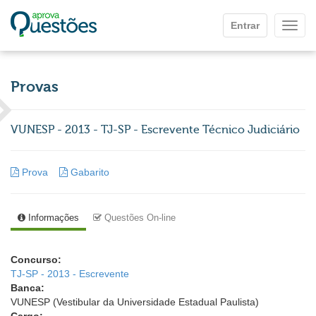
Ir para o conteúdo principal
Entrar
Mostr
Provas
VUNESP - 2013 - TJ-SP - Escrevente Técnico Judiciário
Prova
Gabarito
Informações
Questões On-line
Concurso:
TJ-SP - 2013 - Escrevente
Banca:
VUNESP (Vestibular da Universidade Estadual Paulista)