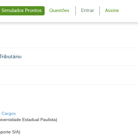
Simulados Prontos
Questões
Entrar
Assine
ributário
s Cargos
iversidade Estadual Paulista)
porte S/A)