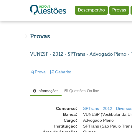
Ir para o conteúdo principal
Desempenho
Provas
Provas
VUNESP - 2012 - SPTrans - Advogado Pleno - T
Prova
Gabarito
Informações
Questões On-line
Concurso:
SPTrans - 2012 - Diverso
Banca:
VUNESP (Vestibular da Un
Cargo:
Advogado Pleno
Instituição:
SPTrans (São Paulo Trans