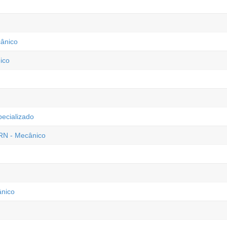
cânico
ico
ecializado
 RN - Mecânico
ânico