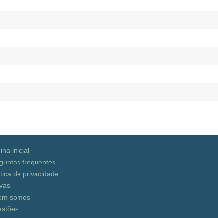
ina inicial
guntas frequentes
ítica de privacidade
vas
em somos
stões