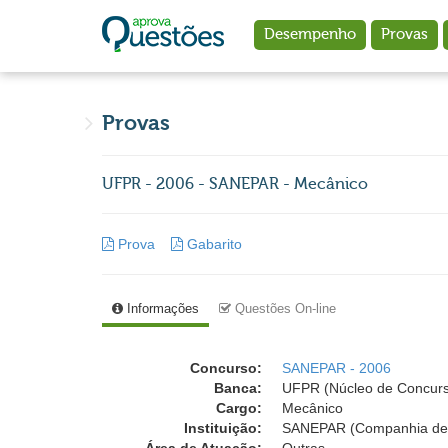
Ir para o conteúdo principal
Desempenho
Provas
Provas
UFPR - 2006 - SANEPAR - Mecânico
Prova
Gabarito
Informações
Questões On-line
Concurso:
SANEPAR - 2006
Banca:
UFPR (Núcleo de Concurso
Cargo:
Mecânico
Instituição:
SANEPAR (Companhia de