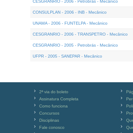
CESGRANRIO - 2006 - Petrobrás - Mecânico
CONSULPLAN - 2006 - INB - Mecânico
UNAMA - 2006 - FUNTELPA - Mecânico
CESGRANRIO - 2006 - TRANSPETRO - Mecânico
CESGRANRIO - 2005 - Petrobrás - Mecânico
UFPR - 2005 - SANEPAR - Mecânico
2ª via do boleto
Pág
Assinatura Completa
Per
Como funciona
Pol
Concursos
Pro
Disciplinas
Qu
Fale conosco
Que