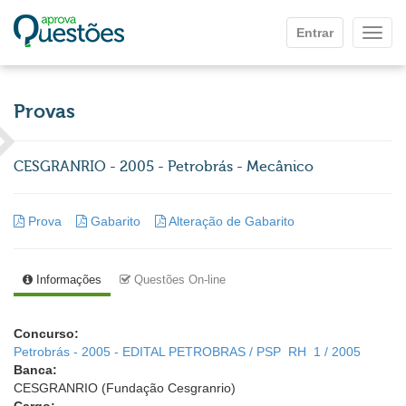
Ir para o conteúdo principal
Entrar
Mostr
Provas
CESGRANRIO - 2005 - Petrobrás - Mecânico
Prova
Gabarito
Alteração de Gabarito
Informações
Questões On-line
Concurso:
Petrobrás - 2005 - EDITAL PETROBRAS / PSP  RH  1 / 2005
Banca:
CESGRANRIO (Fundação Cesgranrio)