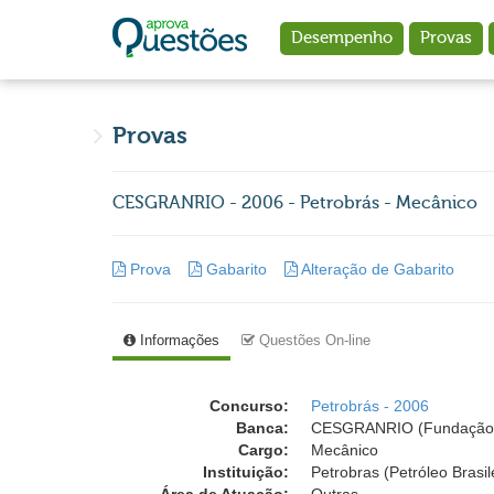
Ir para o conteúdo principal
Desempenho
Provas
Provas
CESGRANRIO - 2006 - Petrobrás - Mecânico
Prova
Gabarito
Alteração de Gabarito
Informações
Questões On-line
Concurso:
Petrobrás - 2006
Banca:
CESGRANRIO (Fundação 
Cargo:
Mecânico
Instituição:
Petrobras (Petróleo Brasil