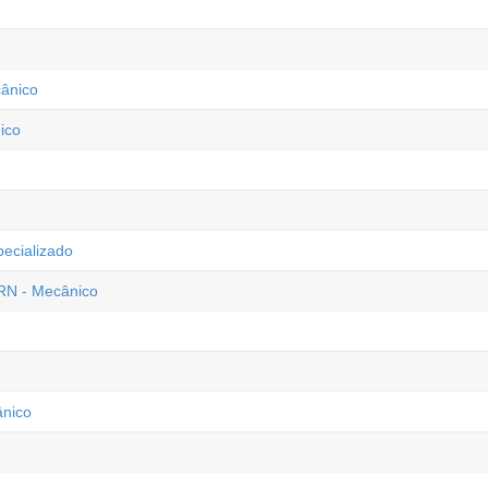
cânico
ico
ecializado
 RN - Mecânico
ânico