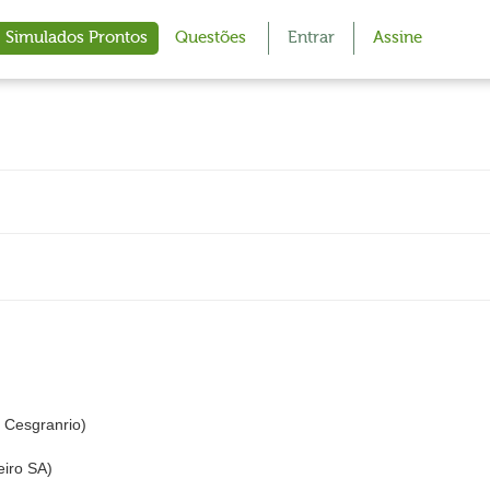
Simulados Prontos
Questões
Entrar
Assine
Cesgranrio)
eiro SA)