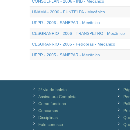
CONSULPLAN - 2006 - INB - Mecânico
UNAMA - 2006 - FUNTELPA - Mecânico
UFPR - 2006 - SANEPAR - Mecânico
CESGRANRIO - 2006 - TRANSPETRO - Mecânico
CESGRANRIO - 2005 - Petrobrás - Mecânico
UFPR - 2005 - SANEPAR - Mecânico
2ª via do boleto
Pág
Assinatura Completa
Per
Como funciona
Pol
Concursos
Pro
Disciplinas
Qu
Fale conosco
Que