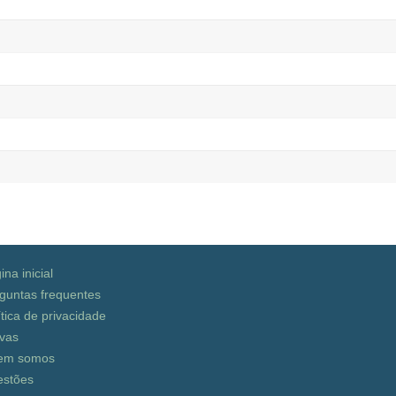
ina inicial
guntas frequentes
ítica de privacidade
vas
em somos
stões