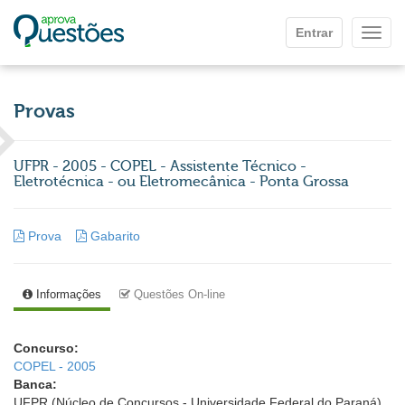
Ir para o conteúdo principal
Entrar
Mostr
Provas
UFPR - 2005 - COPEL - Assistente Técnico -
Eletrotécnica - ou Eletromecânica - Ponta Grossa
Prova
Gabarito
Informações
Questões On-line
Concurso:
COPEL - 2005
Banca:
UFPR (Núcleo de Concursos - Universidade Federal do Paraná)