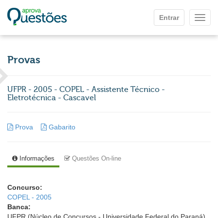
Ir para o conteúdo principal
Entrar
Mostr
Provas
UFPR - 2005 - COPEL - Assistente Técnico -
Eletrotécnica - Cascavel
Prova
Gabarito
Informações
Questões On-line
Concurso:
COPEL - 2005
Banca:
UFPR (Núcleo de Concursos - Universidade Federal do Paraná)