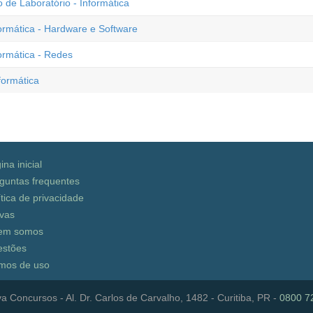
e Laboratório - Informática
ormática - Hardware e Software
ormática - Redes
formática
ina inicial
guntas frequentes
ítica de privacidade
vas
em somos
stões
mos de uso
a Concursos - Al. Dr. Carlos de Carvalho, 1482 - Curitiba, PR -
0800 7