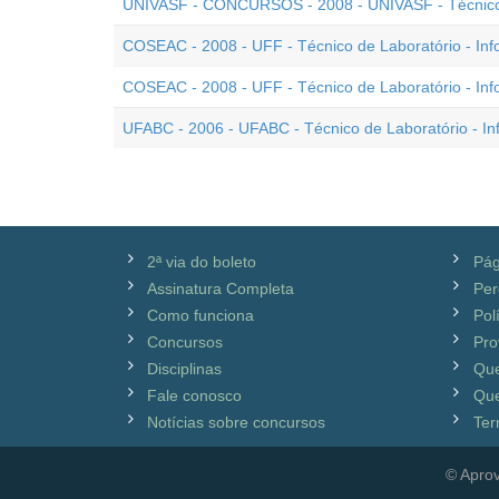
UNIVASF - CONCURSOS - 2008 - UNIVASF - Técnico d
COSEAC - 2008 - UFF - Técnico de Laboratório - Inf
COSEAC - 2008 - UFF - Técnico de Laboratório - Inf
UFABC - 2006 - UFABC - Técnico de Laboratório - In
2ª via do boleto
Pág
Assinatura Completa
Per
Como funciona
Pol
Concursos
Pro
Disciplinas
Qu
Fale conosco
Que
Notícias sobre concursos
Ter
© Aprov