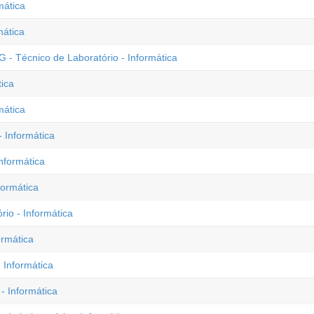
mática
mática
- Técnico de Laboratório - Informática
tica
mática
 Informática
nformática
formática
io - Informática
ormática
 Informática
 Informática