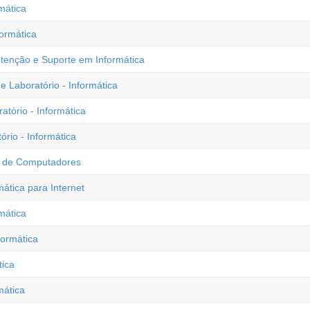
mática
formática
utenção e Suporte em Informática
Laboratório - Informática
ório - Informática
io - Informática
de de Computadores
mática para Internet
mática
formática
tica
mática