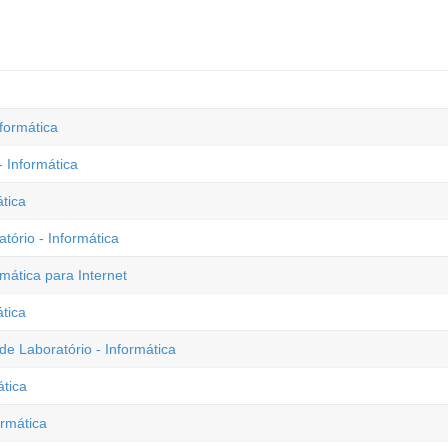
formática
 Informática
ática
ório - Informática
mática para Internet
ática
e Laboratório - Informática
ática
ormática