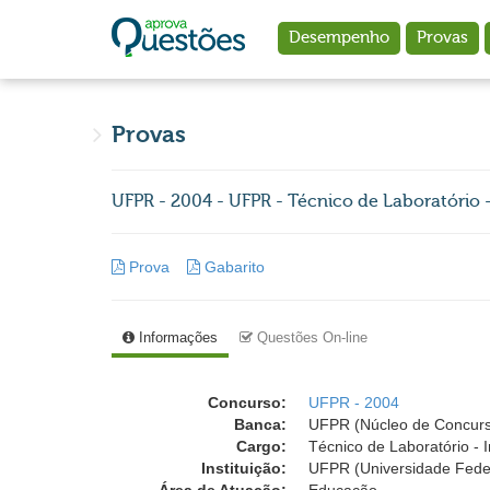
Ir para o conteúdo principal
Desempenho
Provas
Provas
UFPR - 2004 - UFPR - Técnico de Laboratório 
Prova
Gabarito
Informações
Questões On-line
Concurso:
UFPR - 2004
Banca:
UFPR (Núcleo de Concurso
Cargo:
Técnico de Laboratório - 
Instituição:
UFPR (Universidade Fede