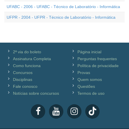
UFABC - 2006 - UFABC - Técnico de Laboratório - Informática
UFPR - 2004 - UFPR - Técnico de Laboratório - Informática
2ª via do boleto
Página inicial
Assinatura Completa
Perguntas frequentes
Como funciona
Política de privacidade
Concursos
Provas
Disciplinas
Quem somos
Fale conosco
Questões
Notícias sobre concursos
Termos de uso