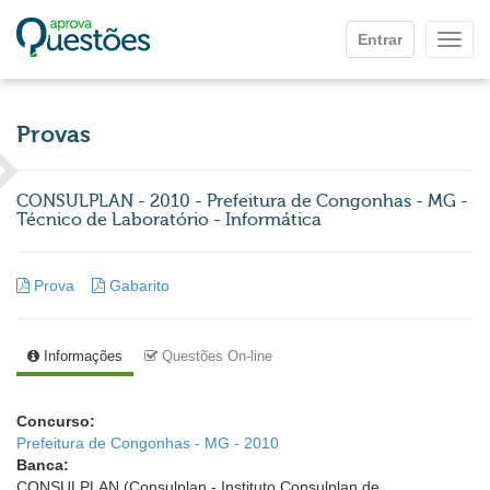
Ir para o conteúdo principal
Entrar
Mostr
Provas
CONSULPLAN - 2010 - Prefeitura de Congonhas - MG -
Técnico de Laboratório - Informática
Prova
Gabarito
Informações
Questões On-line
Concurso:
Prefeitura de Congonhas - MG - 2010
Banca:
CONSULPLAN (Consulplan - Instituto Consulplan de