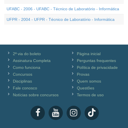
UFABC - 2006 - UFABC - Técnico de Laboratório - Informática
UFPR - 2004 - UFPR - Técnico de Laboratório - Informática
2ª via do boleto
Página inicial
Assinatura Completa
Perguntas frequentes
Como funciona
Política de privacidade
Concursos
Provas
Disciplinas
Quem somos
Fale conosco
Questões
Notícias sobre concursos
Termos de uso