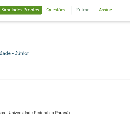
Simulados Prontos
Questões
Entrar
Assine
idade - Júnior
s - Universidade Federal do Paraná)