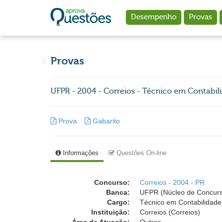
Ir para o conteúdo principal
Desempenho
Provas
Provas
UFPR - 2004 - Correios - Técnico em Contabil
Prova
Gabarito
Informações
Questões On-line
Concurso:
Correios - 2004 - PR
Banca:
UFPR (Núcleo de Concurso
Cargo:
Técnico em Contabilidade
Instituição:
Correios (Correios)