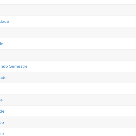
idade
de
gundo Semestre
dade
de
ade
de
de