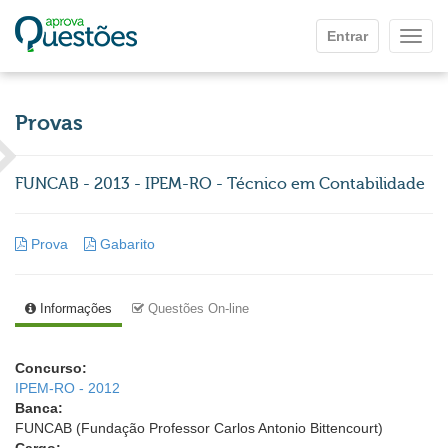
Ir para o conteúdo principal
Entrar
Mostr
Provas
FUNCAB - 2013 - IPEM-RO - Técnico em Contabilidade
Prova
Gabarito
Informações
Questões On-line
Concurso:
IPEM-RO - 2012
Banca:
FUNCAB (Fundação Professor Carlos Antonio Bittencourt)