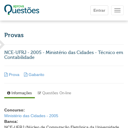
Ir para o conteúdo principal
Entrar
Mostr
Provas
NCE-UFRJ - 2005 - Ministério das Cidades - Técnico em
Contabilidade
Prova
Gabarito
Informações
Questões On-line
Concurso:
Ministério das Cidades - 2005
Banca:
NCE-UFRJ (Núcleo de Computação Eletrônica da Universidade