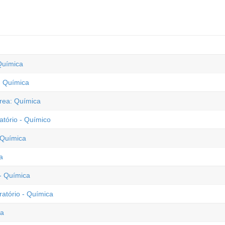
Química
- Química
rea: Química
tório - Químico
 Química
a
- Química
atório - Química
ca