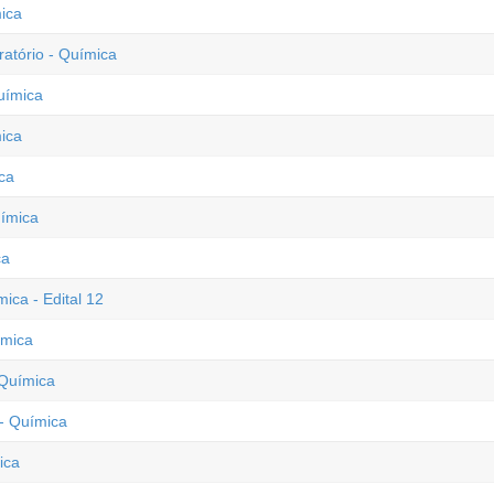
ica
atório - Química
uímica
ica
ca
uímica
ca
ica - Edital 12
ímica
 Química
- Química
ica