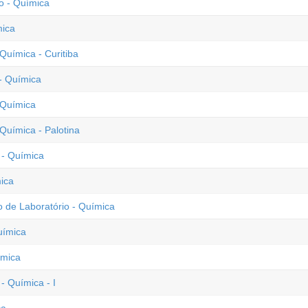
o - Química
mica
uímica - Curitiba
- Química
 Química
Química - Palotina
 - Química
ica
de Laboratório - Química
uímica
ímica
 Química - I