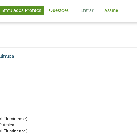
Simulados Prontos
Questões
Entrar
Assine
Química
al Fluminense)
 Química
al Fluminense)