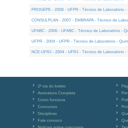
PROGEPE - 2008 - UFPR - Técnico de Laboratório -
CONSULPLAN - 2007 - EMBRAPA - Técnico de Labora
UFABC - 2006 - UFABC - Técnico de Laboratório - Q
UFPR - 2004 - UFPR - Técnico de Laboratório - Quí
NCE-UFRJ - 2004 - UFRJ - Técnico de Laboratório -
2ª via do boleto
Pág
Assinatura Completa
Per
Como funciona
Pol
Concursos
Pro
Disciplinas
Qu
Fale conosco
Que
Notícias sobre concursos
Ter