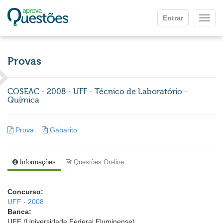
Ir para o conteúdo principal
Entrar
Mostr
Provas
COSEAC - 2008 - UFF - Técnico de Laboratório -
Química
Prova
Gabarito
Informações
Questões On-line
Concurso:
UFF - 2008
Banca:
UFF (Universidade Federal Fluminense)