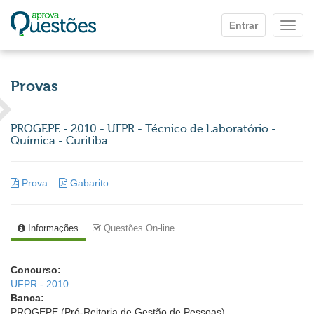
Ir para o conteúdo principal
Entrar
Mostr
Provas
PROGEPE - 2010 - UFPR - Técnico de Laboratório -
Química - Curitiba
Prova
Gabarito
Informações
Questões On-line
Concurso:
UFPR - 2010
Banca:
PROGEPE (Pró-Reitoria de Gestão de Pessoas)