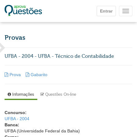
Ir para o conteúdo principal
Entrar
Mostr
Provas
UFBA - 2004 - UFBA - Técnico de Contabilidade
Prova
Gabarito
Informações
Questões On-line
Concurso:
UFBA - 2004
Banca:
UFBA (Universidade Federal da Bahia)