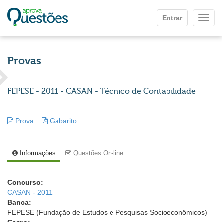
Ir para o conteúdo principal
Entrar
Mostr
Provas
FEPESE - 2011 - CASAN - Técnico de Contabilidade
Prova
Gabarito
Informações
Questões On-line
Concurso:
CASAN - 2011
Banca:
FEPESE (Fundação de Estudos e Pesquisas Socioeconômicos)