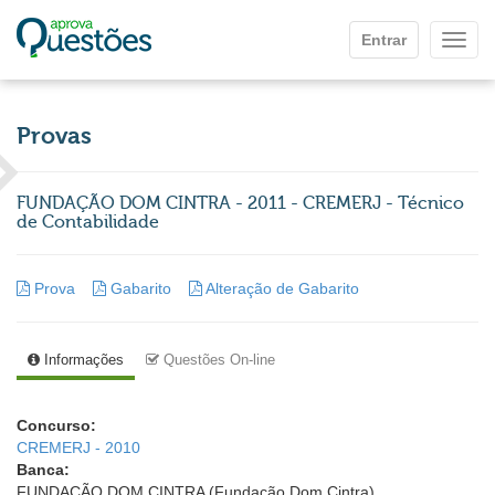
Ir para o conteúdo principal
Entrar
Mostr
Provas
FUNDAÇÃO DOM CINTRA - 2011 - CREMERJ - Técnico
de Contabilidade
Prova
Gabarito
Alteração de Gabarito
Informações
Questões On-line
Concurso:
CREMERJ - 2010
Banca:
FUNDAÇÃO DOM CINTRA (Fundação Dom Cintra)