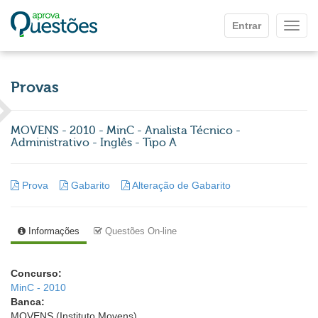
Ir para o conteúdo principal
Entrar
Mostr
Provas
MOVENS - 2010 - MinC - Analista Técnico -
Administrativo - Inglês - Tipo A
Prova
Gabarito
Alteração de Gabarito
Informações
Questões On-line
Concurso:
MinC - 2010
Banca:
MOVENS (Instituto Movens)