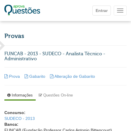
Ir para o conteúdo principal
Entrar
Mostr
Provas
FUNCAB - 2013 - SUDECO - Analista Técnico -
Administrativo
Prova
Gabarito
Alteração de Gabarito
Informações
Questões On-line
Concurso:
SUDECO - 2013
Banca:
FUNCAB (Fundação Professor Carlos Antonio Bittencourt)