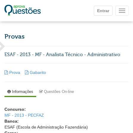
Ir para o conteúdo principal
Entrar
Mostr
Provas
ESAF - 2013 - MF - Analista Técnico - Administrativo
Prova
Gabarito
Informações
Questões On-line
Concurso:
MF - 2013 - PECFAZ
Banca:
ESAF (Escola de Administração Fazendária)