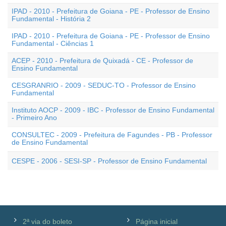
IPAD - 2010 - Prefeitura de Goiana - PE - Professor de Ensino
Fundamental - História 2
IPAD - 2010 - Prefeitura de Goiana - PE - Professor de Ensino
Fundamental - Ciências 1
ACEP - 2010 - Prefeitura de Quixadá - CE - Professor de
Ensino Fundamental
CESGRANRIO - 2009 - SEDUC-TO - Professor de Ensino
Fundamental
Instituto AOCP - 2009 - IBC - Professor de Ensino Fundamental
- Primeiro Ano
CONSULTEC - 2009 - Prefeitura de Fagundes - PB - Professor
de Ensino Fundamental
CESPE - 2006 - SESI-SP - Professor de Ensino Fundamental
2ª via do boleto
Página inicial