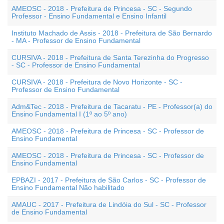
AMEOSC - 2018 - Prefeitura de Princesa - SC - Segundo
Professor - Ensino Fundamental e Ensino Infantil
Instituto Machado de Assis - 2018 - Prefeitura de São Bernardo
- MA - Professor de Ensino Fundamental
CURSIVA - 2018 - Prefeitura de Santa Terezinha do Progresso
- SC - Professor de Ensino Fundamental
CURSIVA - 2018 - Prefeitura de Novo Horizonte - SC -
Professor de Ensino Fundamental
Adm&Tec - 2018 - Prefeitura de Tacaratu - PE - Professor(a) do
Ensino Fundamental I (1º ao 5º ano)
AMEOSC - 2018 - Prefeitura de Princesa - SC - Professor de
Ensino Fundamental
AMEOSC - 2018 - Prefeitura de Princesa - SC - Professor de
Ensino Fundamental
EPBAZI - 2017 - Prefeitura de São Carlos - SC - Professor de
Ensino Fundamental Não habilitado
AMAUC - 2017 - Prefeitura de Lindóia do Sul - SC - Professor
de Ensino Fundamental