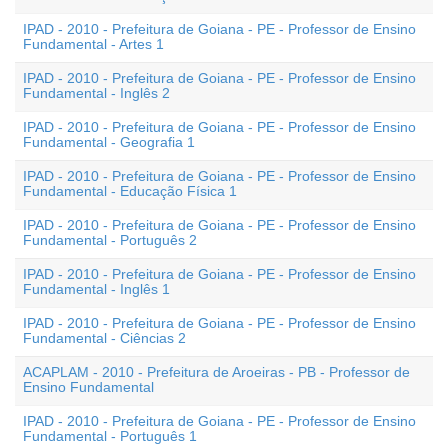
IPAD - 2010 - Prefeitura de Goiana - PE - Professor de Ensino
Fundamental - Artes 1
IPAD - 2010 - Prefeitura de Goiana - PE - Professor de Ensino
Fundamental - Inglês 2
IPAD - 2010 - Prefeitura de Goiana - PE - Professor de Ensino
Fundamental - Geografia 1
IPAD - 2010 - Prefeitura de Goiana - PE - Professor de Ensino
Fundamental - Educação Física 1
IPAD - 2010 - Prefeitura de Goiana - PE - Professor de Ensino
Fundamental - Português 2
IPAD - 2010 - Prefeitura de Goiana - PE - Professor de Ensino
Fundamental - Inglês 1
IPAD - 2010 - Prefeitura de Goiana - PE - Professor de Ensino
Fundamental - Ciências 2
ACAPLAM - 2010 - Prefeitura de Aroeiras - PB - Professor de
Ensino Fundamental
IPAD - 2010 - Prefeitura de Goiana - PE - Professor de Ensino
Fundamental - Português 1