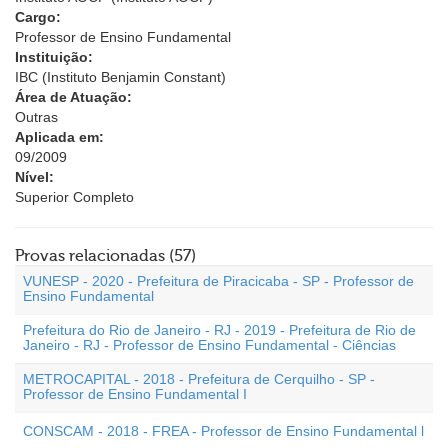
Cargo:
Professor de Ensino Fundamental
Instituição:
IBC (Instituto Benjamin Constant)
Área de Atuação:
Outras
Aplicada em:
09/2009
Nível:
Superior Completo
Provas relacionadas (57)
VUNESP - 2020 - Prefeitura de Piracicaba - SP - Professor de
Ensino Fundamental
Prefeitura do Rio de Janeiro - RJ - 2019 - Prefeitura de Rio de
Janeiro - RJ - Professor de Ensino Fundamental - Ciências
METROCAPITAL - 2018 - Prefeitura de Cerquilho - SP -
Professor de Ensino Fundamental I
CONSCAM - 2018 - FREA - Professor de Ensino Fundamental l