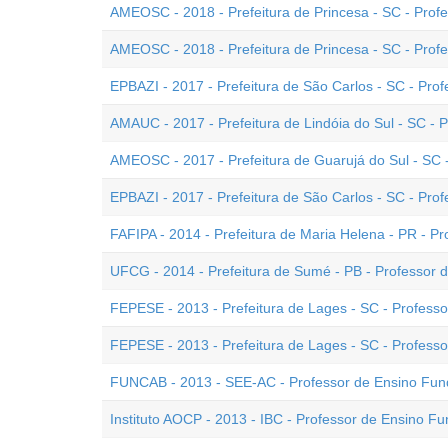
AMEOSC - 2018 - Prefeitura de Princesa - SC - Prof
AMEOSC - 2018 - Prefeitura de Princesa - SC - Prof
EPBAZI - 2017 - Prefeitura de São Carlos - SC - Pro
AMAUC - 2017 - Prefeitura de Lindóia do Sul - SC -
AMEOSC - 2017 - Prefeitura de Guarujá do Sul - SC -
EPBAZI - 2017 - Prefeitura de São Carlos - SC - Pr
FAFIPA - 2014 - Prefeitura de Maria Helena - PR - P
UFCG - 2014 - Prefeitura de Sumé - PB - Professor
FEPESE - 2013 - Prefeitura de Lages - SC - Professo
FEPESE - 2013 - Prefeitura de Lages - SC - Professo
FUNCAB - 2013 - SEE-AC - Professor de Ensino Fu
Instituto AOCP - 2013 - IBC - Professor de Ensino F