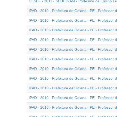
CESPE - 2011 - SEDUC-AM - Professor de Ensino F
IPAD - 2010 - Prefeitura de Goiana - PE - Professor
IPAD - 2010 - Prefeitura de Goiana - PE - Professor 
IPAD - 2010 - Prefeitura de Goiana - PE - Professor 
IPAD - 2010 - Prefeitura de Goiana - PE - Professor
IPAD - 2010 - Prefeitura de Goiana - PE - Professor
IPAD - 2010 - Prefeitura de Goiana - PE - Professor
IPAD - 2010 - Prefeitura de Goiana - PE - Professor 
IPAD - 2010 - Prefeitura de Goiana - PE - Professor 
IPAD - 2010 - Prefeitura de Goiana - PE - Professor
IPAD - 2010 - Prefeitura de Goiana - PE - Professor
IPAD - 2010 - Prefeitura de Goiana - PE - Professor