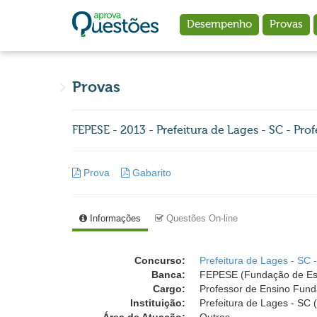
Ir para o conteúdo principal
Desempenho
Provas
Provas
FEPESE - 2013 - Prefeitura de Lages - SC - Pro
Prova
Gabarito
Informações
Questões On-line
Concurso:
Prefeitura de Lages - SC 
Banca:
FEPESE (Fundação de Est
Cargo:
Professor de Ensino Fun
Instituição:
Prefeitura de Lages - SC 