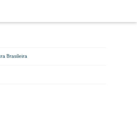
a Brasileira