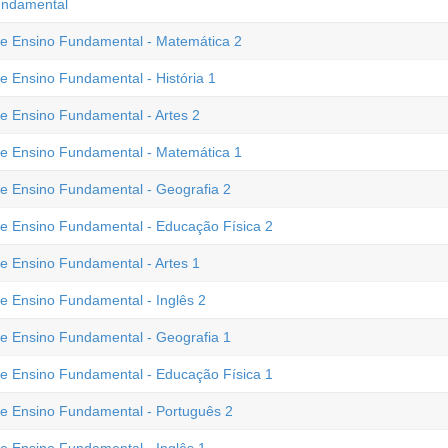
undamental
 de Ensino Fundamental - Matemática 2
de Ensino Fundamental - História 1
de Ensino Fundamental - Artes 2
 de Ensino Fundamental - Matemática 1
 de Ensino Fundamental - Geografia 2
 de Ensino Fundamental - Educação Física 2
de Ensino Fundamental - Artes 1
de Ensino Fundamental - Inglês 2
 de Ensino Fundamental - Geografia 1
 de Ensino Fundamental - Educação Física 1
 de Ensino Fundamental - Português 2