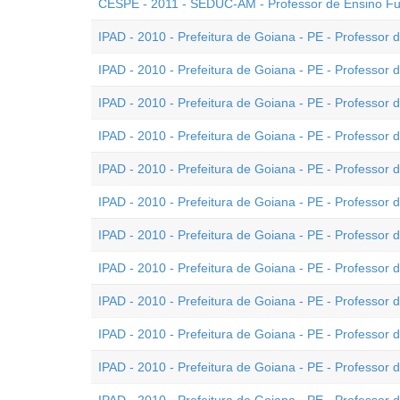
CESPE - 2011 - SEDUC-AM - Professor de Ensino F
IPAD - 2010 - Prefeitura de Goiana - PE - Professor
IPAD - 2010 - Prefeitura de Goiana - PE - Professor 
IPAD - 2010 - Prefeitura de Goiana - PE - Professor 
IPAD - 2010 - Prefeitura de Goiana - PE - Professor
IPAD - 2010 - Prefeitura de Goiana - PE - Professor
IPAD - 2010 - Prefeitura de Goiana - PE - Professor
IPAD - 2010 - Prefeitura de Goiana - PE - Professor 
IPAD - 2010 - Prefeitura de Goiana - PE - Professor 
IPAD - 2010 - Prefeitura de Goiana - PE - Professor
IPAD - 2010 - Prefeitura de Goiana - PE - Professor
IPAD - 2010 - Prefeitura de Goiana - PE - Professor