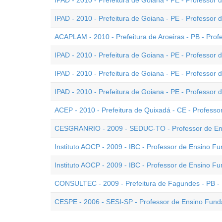
IPAD - 2010 - Prefeitura de Goiana - PE - Professor 
IPAD - 2010 - Prefeitura de Goiana - PE - Professor
ACAPLAM - 2010 - Prefeitura de Aroeiras - PB - Pro
IPAD - 2010 - Prefeitura de Goiana - PE - Professor
IPAD - 2010 - Prefeitura de Goiana - PE - Professor 
IPAD - 2010 - Prefeitura de Goiana - PE - Professor
ACEP - 2010 - Prefeitura de Quixadá - CE - Profess
CESGRANRIO - 2009 - SEDUC-TO - Professor de En
Instituto AOCP - 2009 - IBC - Professor de Ensino F
Instituto AOCP - 2009 - IBC - Professor de Ensino F
CONSULTEC - 2009 - Prefeitura de Fagundes - PB -
CESPE - 2006 - SESI-SP - Professor de Ensino Fun