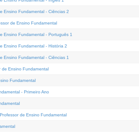
de Ensino Fundamental - Inglês 1
 de Ensino Fundamental - Ciências 2
fessor de Ensino Fundamental
 de Ensino Fundamental - Português 1
de Ensino Fundamental - História 2
 de Ensino Fundamental - Ciências 1
or de Ensino Fundamental
sino Fundamental
undamental - Primeiro Ano
undamental
 Professor de Ensino Fundamental
damental