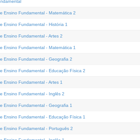
undamental
 de Ensino Fundamental - Matemática 2
de Ensino Fundamental - História 1
de Ensino Fundamental - Artes 2
 de Ensino Fundamental - Matemática 1
 de Ensino Fundamental - Geografia 2
 de Ensino Fundamental - Educação Física 2
de Ensino Fundamental - Artes 1
de Ensino Fundamental - Inglês 2
 de Ensino Fundamental - Geografia 1
 de Ensino Fundamental - Educação Física 1
 de Ensino Fundamental - Português 2