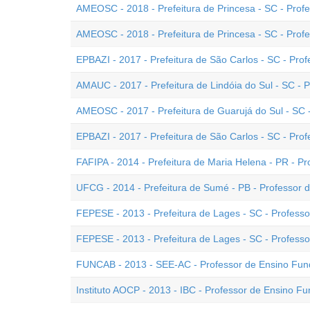
AMEOSC - 2018 - Prefeitura de Princesa - SC - Prof
AMEOSC - 2018 - Prefeitura de Princesa - SC - Prof
EPBAZI - 2017 - Prefeitura de São Carlos - SC - Pro
AMAUC - 2017 - Prefeitura de Lindóia do Sul - SC -
AMEOSC - 2017 - Prefeitura de Guarujá do Sul - SC -
EPBAZI - 2017 - Prefeitura de São Carlos - SC - Pr
FAFIPA - 2014 - Prefeitura de Maria Helena - PR - P
UFCG - 2014 - Prefeitura de Sumé - PB - Professor
FEPESE - 2013 - Prefeitura de Lages - SC - Professo
FEPESE - 2013 - Prefeitura de Lages - SC - Professo
FUNCAB - 2013 - SEE-AC - Professor de Ensino Fu
Instituto AOCP - 2013 - IBC - Professor de Ensino F