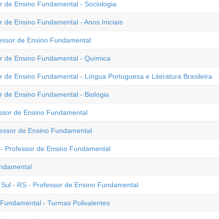
r de Ensino Fundamental - Sociologia
r de Ensino Fundamental - Anos Iniciais
fessor de Ensino Fundamental
or de Ensino Fundamental - Química
r de Ensino Fundamental - Língua Portuguesa e Literatura Brasileira
r de Ensino Fundamental - Biologia
essor de Ensino Fundamental
fessor de Ensino Fundamental
 - Professor de Ensino Fundamental
undamental
Sul - RS - Professor de Ensino Fundamental
Fundamental - Turmas Polivalentes